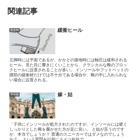
関連記事
緩衝ヒール
整形靴
立脚時には平面であるが、かかとの接地時には軸圧は緩和される
ヒール。見た目に響きにくいことから、クラシカルな靴のブロッ
クヒールに設置されることが多い。 インソールやフットベットの
踵部の緩衝材だけでは不十分である場合や、靴の中に入れられな
い場合に設置される。
嫁・姑
整形靴
「子供にインソールが処方されたのですが、インソールには硬く
しっかりとした靴を履かせた方が足に良い。 と姑が言うのです
が、本当でしょうか？ 普通のスニーカーではダメなのでしょう
か？」 という質問を以前にドイツ在住で...