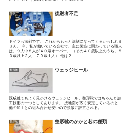
後継者不足
仕事
ドイツも深刻です。 これからもっと深刻になってくるかもしれま
せん。 今、私が働いている会社で、主に製造に関わっている職人
は、９人中８人が４０歳オーバー。 （その４０歳以上のうち、５
０歳以上２人、７０歳１人） 他は２...
ウェッジヒール
整形靴
既成靴でもよく見かけるウェッジヒール。整形靴ではちゃんと加
工技術の一つとしてあります。 接地面が広く安定しているのと、
他の加工との組み合わせ安いので頻繁に設置される。
整形靴のかかと芯の種類
整形靴