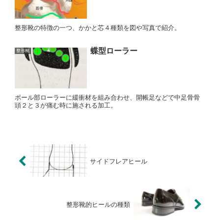
整形靴の特徴の一つ、かかと芯４種類を図や写真で紹介。
蝶型ローラー
整形靴
ボール部ローラーに緩衝材を組み合わせ、開帳足などで中足骨骨
頭２と３が痛む時に施される加工。
サイドフレアヒール
整形靴的ヒールの種類