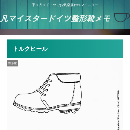
平々凡々ドイツでお気楽雇われマイスター
トルクヒール
整形靴