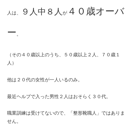
４０歳オーバ
９人中８人
人は、
が
ー
。
（その４０歳以上のうち、５０歳以上２人、７０歳１
人）
他は２０代の女性が一人いるのみ。
最近ヘルプで入った男性２人はおそらく３０代。
職業訓練は受けてないので、「整形靴職人」ではありま
せん。