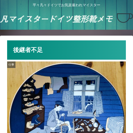
平々凡々ドイツでお気楽雇われマイスター
後継者不足
仕事