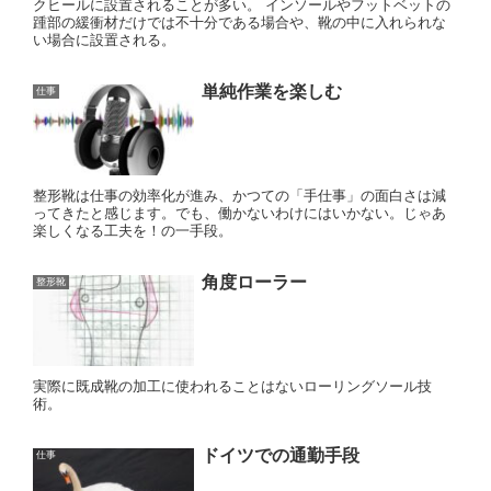
クヒールに設置されることが多い。 インソールやフットベットの
踵部の緩衝材だけでは不十分である場合や、靴の中に入れられな
い場合に設置される。
単純作業を楽しむ
仕事
整形靴は仕事の効率化が進み、かつての「手仕事」の面白さは減
ってきたと感じます。でも、働かないわけにはいかない。じゃあ
楽しくなる工夫を！の一手段。
角度ローラー
整形靴
実際に既成靴の加工に使われることはないローリングソール技
術。
ドイツでの通勤手段
仕事