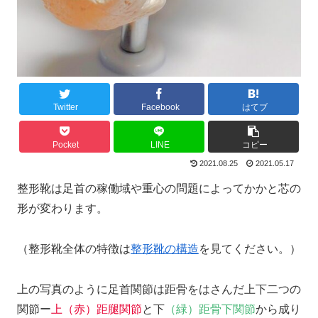
Twitter
Facebook
はてブ
Pocket
LINE
コピー
2021.08.25
2021.05.17
整形靴は足首の稼働域や重心の問題によってかかと芯の
形が変わります。
（整形靴全体の特徴は
整形靴の構造
を見てください。）
上の写真のように足首関節は距骨をはさんだ上下二つの
関節ー
上（赤）距腿関節
と下
（緑）距骨下関節
から成り