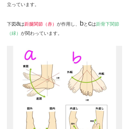
立っています。
a
b
c
下図
は
距腿関節（赤）
が作用し、
と
は
距骨下関節
（緑）
が関わっています。