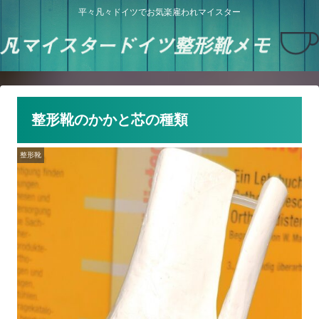
平々凡々ドイツでお気楽雇われマイスター
整形靴のかかと芯の種類
整形靴