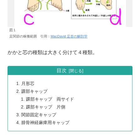
図１
足関節の稼働範囲 引用：
MacDavid 足首の解剖学
かかと芯の種類は大きく分けて４種類。
目次
月形芯
踝部キャップ
踝部キャップ 両サイド
踝部キャップ 片側
関節固定キャップ
腓骨神経麻痺用キャップ