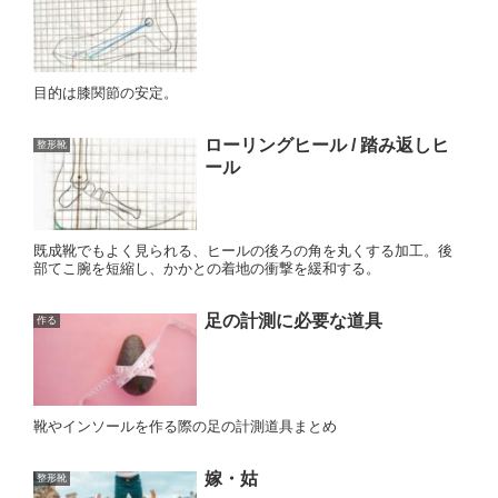
目的は膝関節の安定。
ローリングヒール / 踏み返しヒ
整形靴
ール
既成靴でもよく見られる、ヒールの後ろの角を丸くする加工。後
部てこ腕を短縮し、かかとの着地の衝撃を緩和する。
足の計測に必要な道具
作る
靴やインソールを作る際の足の計測道具まとめ
嫁・姑
整形靴