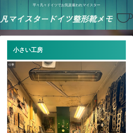
平々凡々ドイツでお気楽雇われマイスター
小さい工房
仕事