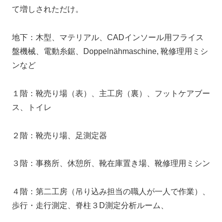
て増しされただけ。
地下：木型、マテリアル、CADインソール用フライス
盤機械、電動糸鋸、Doppelnähmaschine, 靴修理用ミシ
ンなど
１階：靴売り場（表）、主工房（裏）、フットケアブー
ス、トイレ
２階：靴売り場、足測定器
３階：事務所、休憩所、靴在庫置き場、靴修理用ミシン
４階：第二工房（吊り込み担当の職人が一人で作業）、
歩行・走行測定、脊柱３D測定分析ルーム、